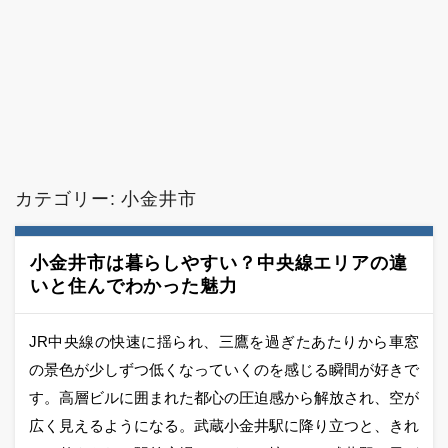
コ
ン
カテゴリー:
小金井市
テ
ン
ツ
へ
小金井市は暮らしやすい？中央線エリアの違
移
いと住んでわかった魅力
動
JR中央線の快速に揺られ、三鷹を過ぎたあたりから車窓
の景色が少しずつ低くなっていくのを感じる瞬間が好きで
す。高層ビルに囲まれた都心の圧迫感から解放され、空が
広く見えるようになる。武蔵小金井駅に降り立つと、きれ