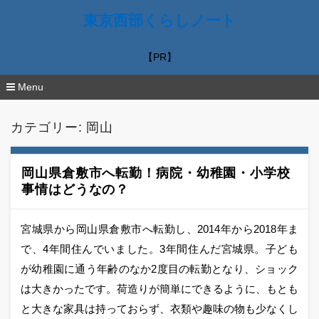
東京西部くらしノート
【PR】
Menu
コ
ン
カテゴリー:
岡山
テ
ン
ツ
へ
岡山県倉敷市へ転勤！病院・幼稚園・小学校
移
事情はどうなの？
動
宮城県から岡山県倉敷市へ転勤し、2014年から2018年ま
で、4年間住んでいました。3年間住んだ宮城県。子ども
が幼稚園に通う年齢のなか2度目の転勤となり、ショック
は大きかったです。荷造りが簡単にできるように、もとも
と大きな家具は持っておらず、衣類や趣味の物も少なくし