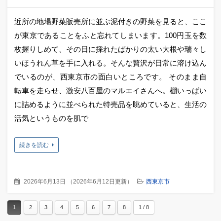
近所の地場野菜販売所に並ぶ泥付きの野菜を見ると、ここ
が東京であることをふと忘れてしまいます。100円玉を数
枚握りしめて、その日に採れたばかりの太い大根や瑞々し
いほうれん草を手に入れる。そんな贅沢が日常に溶け込ん
でいるのが、西東京市の面白いところです。 そのまま自
転車を走らせ、激安八百屋のマルエイさんへ。棚いっぱい
に詰めるように並べられた特売品を眺めていると、生活の
活気というものを肌で
続きを読む
2026年6月13日
（
2026年6月12日更新
）
西東京市
1
2
3
4
5
6
7
8
1 / 8