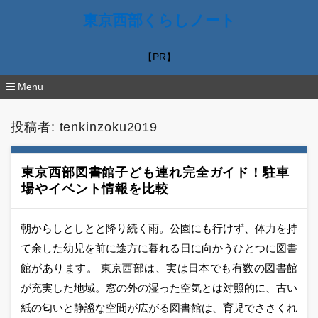
東京西部くらしノート
【PR】
Menu
コ
ン
投稿者:
tenkinzoku2019
テ
ン
ツ
へ
東京西部図書館子ども連れ完全ガイド！駐車
移
場やイベント情報を比較
動
朝からしとしとと降り続く雨。公園にも行けず、体力を持
て余した幼児を前に途方に暮れる日に向かうひとつに図書
館があります。 東京西部は、実は日本でも有数の図書館
が充実した地域。窓の外の湿った空気とは対照的に、古い
紙の匂いと静謐な空間が広がる図書館は、育児でささくれ