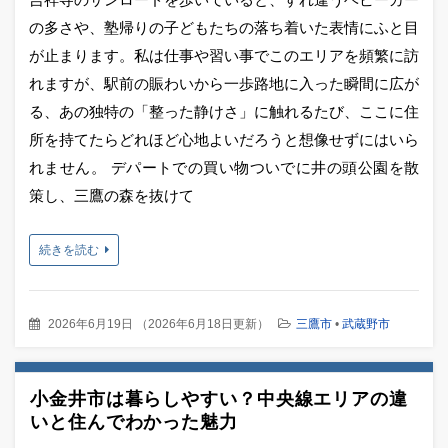
の多さや、塾帰りの子どもたちの落ち着いた表情にふと目
が止まります。私は仕事や習い事でこのエリアを頻繁に訪
れますが、駅前の賑わいから一歩路地に入った瞬間に広が
る、あの独特の「整った静けさ」に触れるたび、ここに住
所を持てたらどれほど心地よいだろうと想像せずにはいら
れません。 デパートでの買い物ついでに井の頭公園を散
策し、三鷹の森を抜けて
続きを読む
2026年6月19日
（
2026年6月18日更新
）
三鷹市
•
武蔵野市
小金井市は暮らしやすい？中央線エリアの違
いと住んでわかった魅力