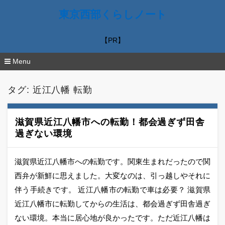
東京西部くらしノート
【PR】
Menu
コ
ン
タグ:
近江八幡 転勤
テ
ン
ツ
へ
滋賀県近江八幡市への転勤！都会過ぎず田舎
移
過ぎない環境
動
滋賀県近江八幡市への転勤です。関東生まれだったので関
西弁が新鮮に思えました。大変なのは、引っ越しやそれに
伴う手続きです。 近江八幡市の転勤で車は必要？ 滋賀県
近江八幡市に転勤してからの生活は、都会過ぎず田舎過ぎ
ない環境。本当に居心地が良かったです。ただ近江八幡は