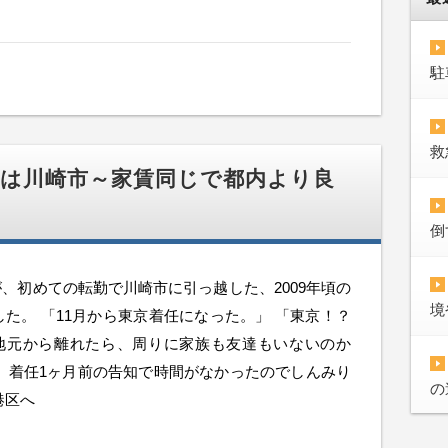
駐
救
は川崎市～家賃同じで都内より良
倒
、初めての転勤で川崎市に引っ越した、2009年頃の
境
た。 「11月から東京着任になった。」 「東京！？
「地元から離れたら、周りに家族も友達もいないのか
、着任1ヶ月前の告知で時間がなかったのでしんみり
の
港区へ