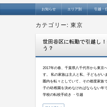
コ
お知らせ
エリア別
引越・
ン
テ
ン
ツ
カテゴリー:
東京
へ
移
動
世田谷区に転勤で引越し！
う？
2017年の春、千葉県八千代市から東京
す。 私の家族は主人と私、子どもがい
圏内を転々としていて、その都度家族で引
子の幼稚園を決めなければならない年で
学校の転校手続き ・引越